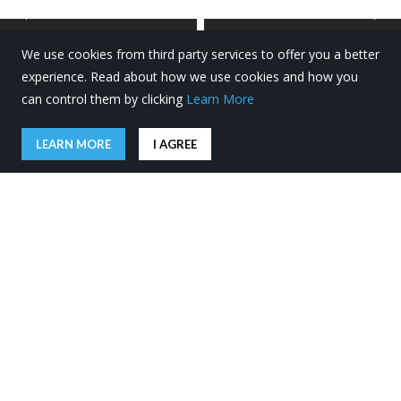
REALISATION D’UN…
Réalisation de pieux…
We use cookies from third party services to offer you a better
27 janvier 2020
7 février 2020
experience. Read about how we use cookies and how you
can control them by clicking
Learn More
LEARN MORE
I AGREE
NOS PARTENAIRES